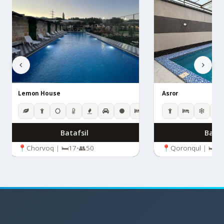
Lemon House
Asror
Batafsil
Bataf
Chorvoq
|
17
•
50
Qoronqul
|
4
•