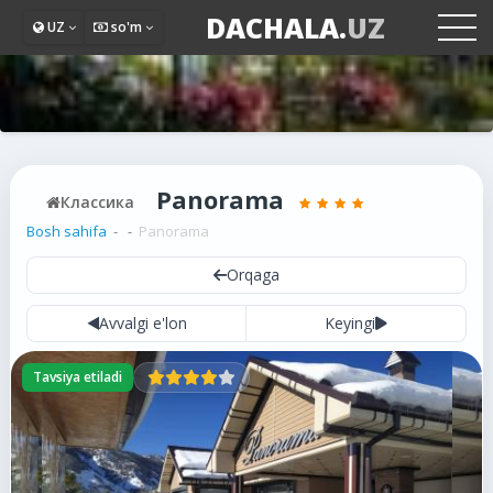
DACHALA.
UZ
UZ
so'm
Panorama
Классика
Bosh sahifa
Panorama
Orqaga
Avvalgi e'lon
Keyingi
Tavsiya etiladi