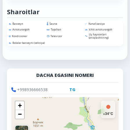
Sharoitlar
Basseyn
Sauna
Kanalizasiya
Avtoturargoh
Tapchan
Ichki avtoturargoh
Uy hayvonlari
Kondisioner
Televizor
(aniqlashtiring)
Bolalar basseyni (seksiya)
DACHA EGASINI NOMERI
+998936666538
TG
+
−
+34°C