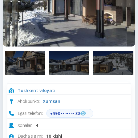
Toshkent viloyati
Aholi punkti:
Xumsan
Egasi telefoni:
+998 •• ••• •• 38
Xonalar:
4
Dacha sig'imi:
10 kishi