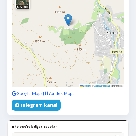
SPUTNIK
Leaflet
|
©
OpenStreetMap
contributors
Google Maps
Yandex Maps
Telegram kanal
Ko'p so'raladigan savollar