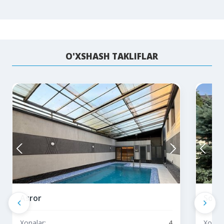
O'XSHASH TAKLIFLAR
Asror
Soh
Xonalar:
4
Xonala