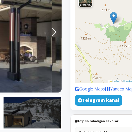
SPUTNIK
Leaflet
|
©
OpenStr
Google Maps
Yandex Ma
Telegram kanal
Ko'p so'raladigan savollar