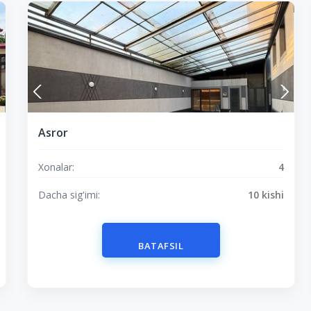
Asror
Xonalar:
4
Dacha sig'imi:
10 kishi
BATAFSIL