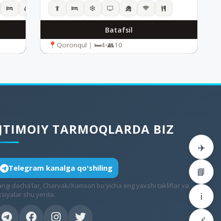
Batafsil
Qoronqul
|
4
•
10
IJTIMOIY TARMOQLARDA BIZ
✈️
Telegram kanalga qo'shiling
📘
angi dacha'lar, Charvak/Xumson bo'yicha eng yaxshi takliflar va
ksiyalar shu yerda.
ℹ️
🔗