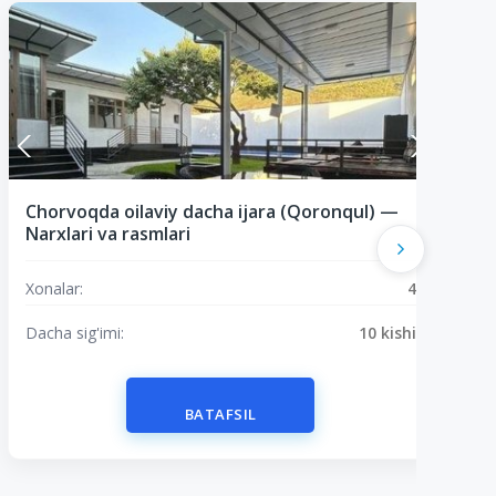
Chorvoqda oilaviy dacha ijara (Qoronqul) —
7
Narxlari va rasmlari
X
Xonalar:
4
D
Dacha sig'imi:
10 kishi
BATAFSIL