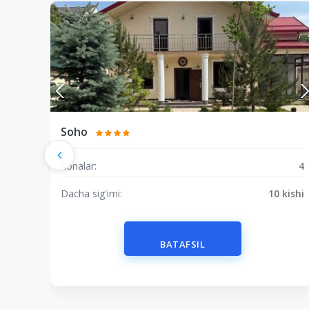
Soho
Xonalar:
4
Dacha sig'imi:
10 kishi
BATAFSIL