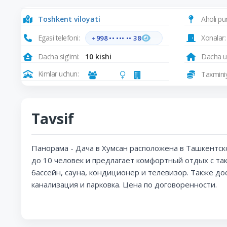
Toshkent viloyati
Aholi pun
Egasi telefoni:
Xonalar:
+998 •• ••• •• 38
Dacha sig'imi:
10 kishi
Dacha us
Kimlar uchun:
Taxminiy
Tavsif
Панорама - Дача в Хумсан расположена в Ташкентск
до 10 человек и предлагает комфортный отдых с так
бассейн, сауна, кондиционер и телевизор. Также д
канализация и парковка. Цена по договоренности.