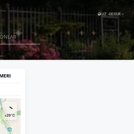
UZ
EUR
FONLAR
MERI
+29°C