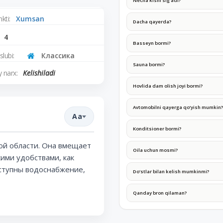
Necha kishi sig‘adi?
kti:
Xumsan
Dacha qayerda?
4
Basseyn bormi?
lubi:
Классика
Sauna bormi?
 narx:
Kelishiladi
Hovlida dam olish joyi bormi?
Avtomobilni qayerga qo‘yish mumkin?
Aa
Konditsioner bormi?
ой области. Она вмещает
Oila uchun mosmi?
ими удобствами, как
оступны водоснабжение,
Do‘stlar bilan kelish mumkinmi?
Qanday bron qilaman?