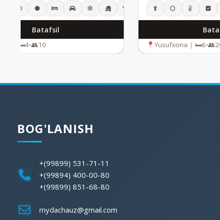
Batafsil
Bataf
voq
|
4
•
10
Yusufxona
|
6
•
2
BOG'LANISH
+(99899) 531-71-11
+(99894) 400-00-80
+(99899) 851-68-80
mydachauz@gmail.com