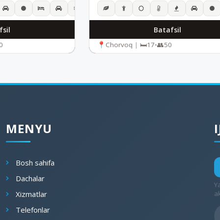
sil
Batafsil
0
Chorvoq
|
17
•
50
MENYU
Bosh sahifa
Dachalar
Y
Xizmatlar
a
Telefonlar