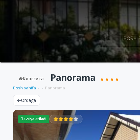
BOSH 
Panorama
Классика
Bosh sahifa
Panorama
Orqaga
Tavsiya etiladi