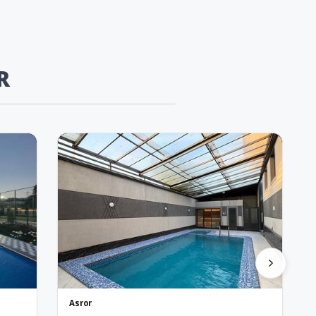
R
Asror