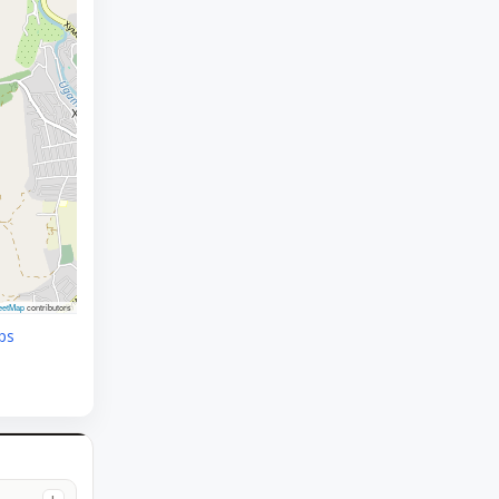
eetMap
contributors
ps