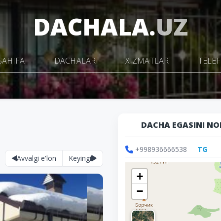
DACHALA.
UZ
SAHIFA
DACHALAR
XIZMATLAR
TELE
DACHA EGASINI NO
+998936666538
TG
Avvalgi e'lon
Keyingi
+
−