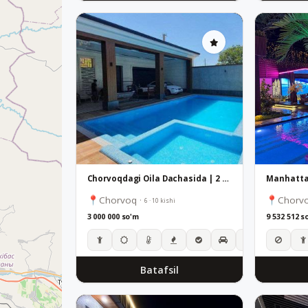
Chorvoqdagi Oila Dachasida | 2 Ta Basseyn va Sauna
Manhatta
Chorvoq
·
Chorv
6 · 10 kishi
3 000 000 so'm
9 532 512 s
Batafsil