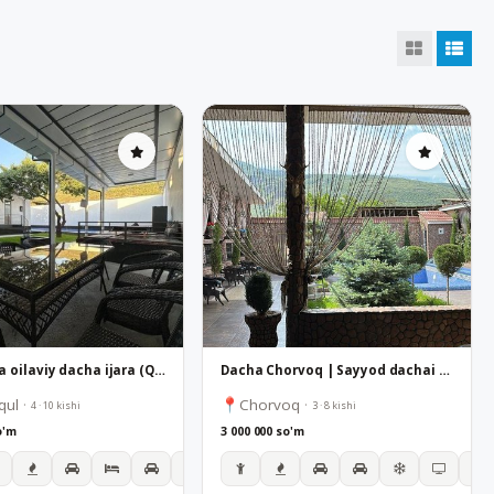
Chorvoqda oilaviy dacha ijara (Qoronqul) — Narxlari va rasmlari
Dacha Chorvoq | Sayyod dachai | Oilangiz va yaqinlaringiz uchun maxsus dacha
qul
·
Chorvoq
·
4 · 10 kishi
3 · 8 kishi
o'm
3 000 000 so'm