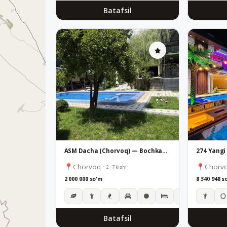
Batafsil
ASM Dacha (Chorvoq) — Bochkadan atigi 3 km masofada, ulfatlar va oilaviy hordiq uchun!
274 Yangi
Chorvoq
·
Chorv
2 · 7 kishi
2 000 000 so'm
8 340 948 s
Batafsil