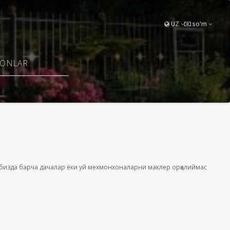
UZ
so'm
FONLAR
а бизда барча дачалар ёки уй мехмонхоналарни маклер орқалиймас