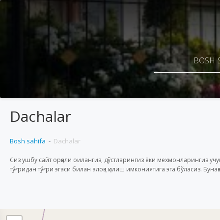
BOSH 
Dachalar
Bosh sahifa
Dachalar
Сиз ушбу сайт орқали оилангиз, дўстларингиз ёки мехмонларингиз у
тўғридан тўғри эгаси билан алоқа қилиш имкониятига эга бўласиз. Бунақа