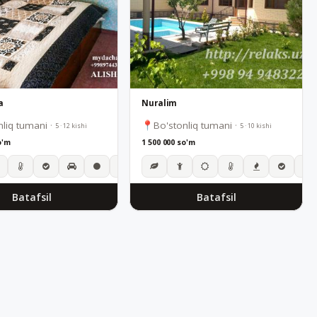
a
Nuralim
nliq tumani
·
Bo'stonliq tumani
·
5 · 12 kishi
5 · 10 kishi
o'm
1 500 000 so'm
Batafsil
Batafsil