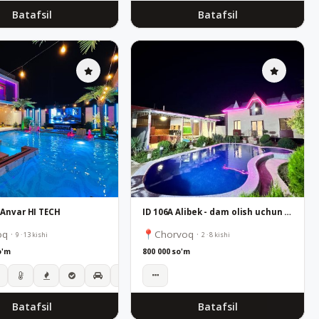
Batafsil
Batafsil
 Anvar HI TECH
ID 106А Alibek - dam olish uchun dacha
oq
·
Chorvoq
·
9 · 13 kishi
2 · 8 kishi
o'm
800 000 so'm
Batafsil
Batafsil