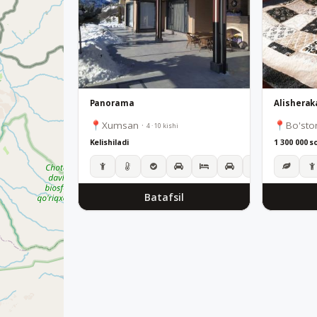
Panorama
Alisherak
Xumsan
·
Bo'sto
4 · 10 kishi
Kelishiladi
1 300 000 s
Batafsil