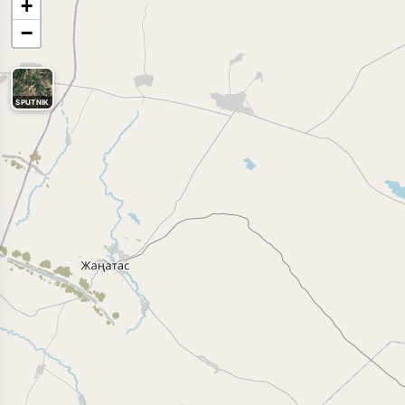
+
−
SPUTNIK