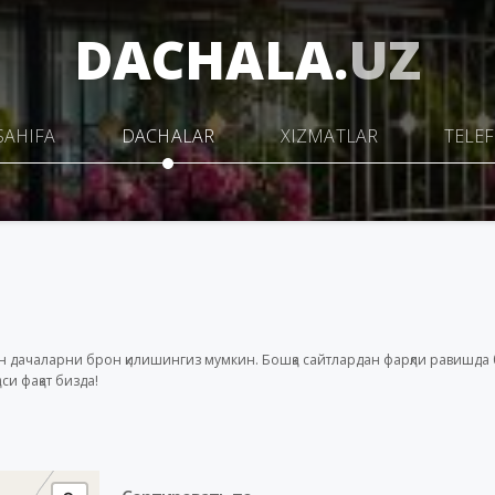
DACHALA.
UZ
SAHIFA
DACHALAR
XIZMATLAR
TELE
чун дачаларни брон қилишингиз мумкин. Бошқа сайтлардан фарқли равишд
си фақат бизда!