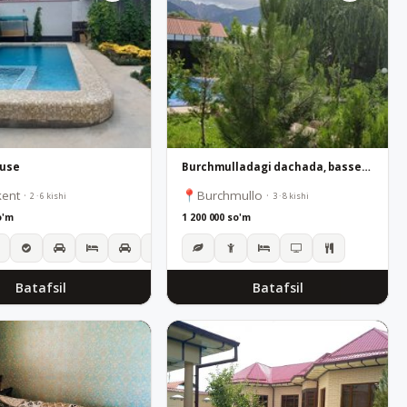
ouse
Burchmulladagi dachada, basseyn va tapchan bilan | Chorvoq dengizi bo'yida dam olish
kent
·
Burchmullo
·
2 · 6 kishi
3 · 8 kishi
o'm
1 200 000 so'm
Batafsil
Batafsil