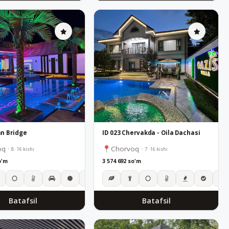
n Bridge
ID 023 Chervakda - Oila Dachasі
oq
·
Chorvoq
·
8 · 16 kishi
7 · 16 kishi
o'm
3 574 692 so'm
Batafsil
Batafsil