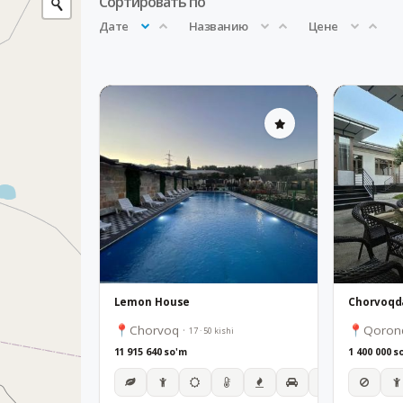
Сортировать по
Дате
Названию
Цене
Lemon House
Chorvoq
·
Qoron
17 · 50 kishi
11 915 640 so'm
1 400 000 s