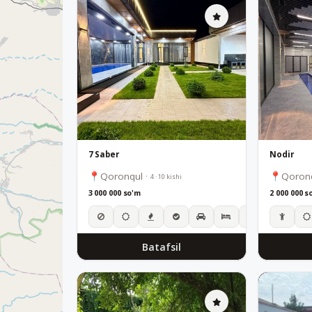
7 Saber
Nodir
Qoronqul
·
Qoron
4 · 10 kishi
3 000 000 so'm
2 000 000 s
Batafsil