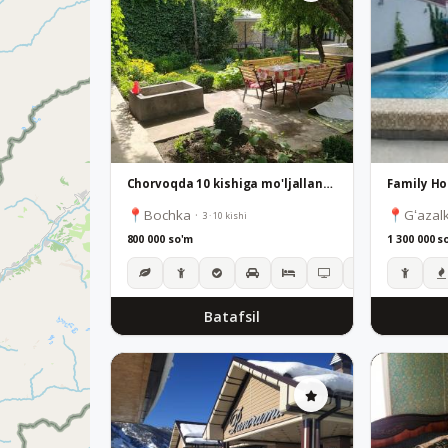
Chorvoqda 10 kishiga mo'ljallangan dacha | Basseyn, bog', daryo 2 daqiqada
Family H
Bochka
·
Gʻazal
3 · 10 kishi
800 000 so'm
1 300 000 s
Batafsil