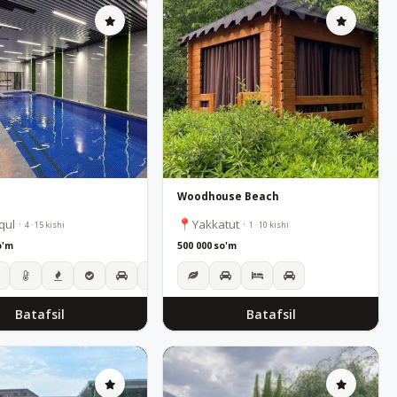
Woodhouse Beach
qul
·
Yakkatut
·
4 · 15 kishi
1 · 10 kishi
o'm
500 000 so'm
Batafsil
Batafsil