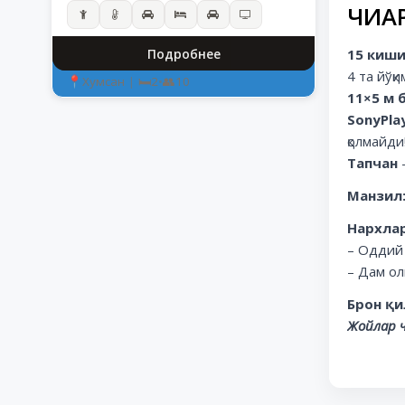
ЧИҚА
Подробнее
15 киши
4 та йўқ
Хумсан
|
2
•
10
11×5 м 
SonyPla
қолмайди
Тапчан
Манзил
Нархлар
– Оддий
– Дам о
Брон қи
Жойлар 