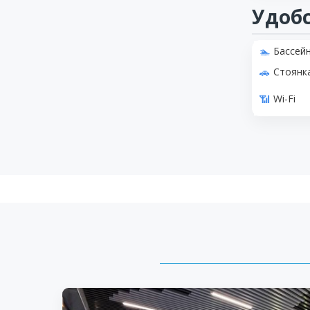
Удоб
Бассей
Стоянк
Wi-Fi