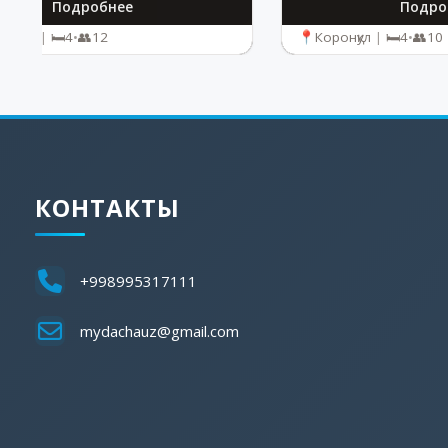
Подробнее
Подро
нкуль
|
4
•
12
Коронқул
|
4
•
10
КОНТАКТЫ
+998995317111
mydachauz@gmail.com