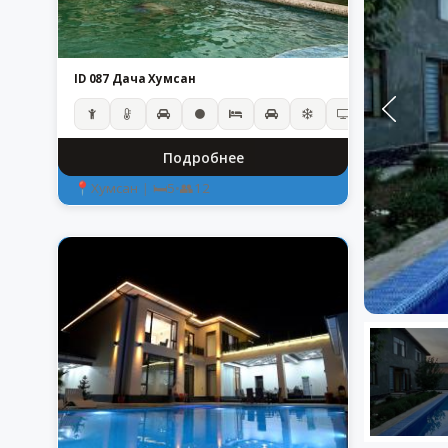
ID 087 Дача Хумсан
Подробнее
Хумсан
|
5
•
12