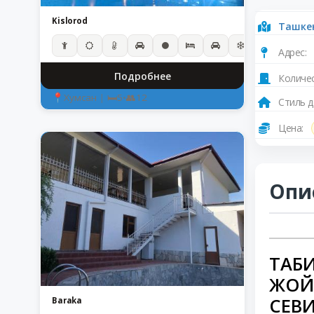
Kislorod
Ташке
Адрес:
Подробнее
Количес
Хумсан
|
5
•
12
Стиль д
Цена:
Опи
ТАБ
ЖОЙ
СЕВ
Baraka