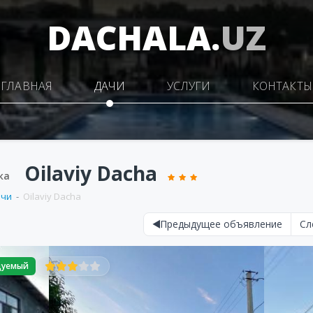
DACHALA.
UZ
ГЛАВНАЯ
ДАЧИ
УСЛУГИ
КОНТАКТЫ
Oilaviy Dacha
ка
ачи
Oilaviy Dacha
Предыдущее объявление
Сл
дуемый