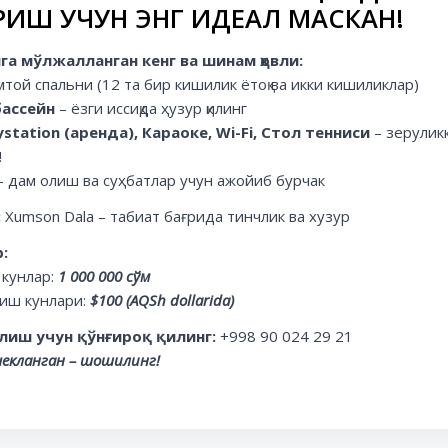
РИШ УЧУН ЭНГ ИДЕАЛ МАСКАН!
га мўлжалланган кенг ва шинам ҳовли:
имтой спальни (12 та бир кишилик ётоқ ва икки кишиликлар)
бассейн
– ёзги иссиқда ҳузур қилинг
ystation (аренда), Караоке, Wi-Fi, Стол тенниси
– зерулик
!
– дам олиш ва суҳбатлар учун ажойиб бурчак
:
Xumson Dala – табиат бағрида тинчлик ва хузур
:
 кунлар:
1 000 000 сўм
лиш кунлари:
$100 (AQSh dollarida)
лиш учун қўнғироқ қилинг:
+998 90 024 29 21
чекланган – шошилинг!