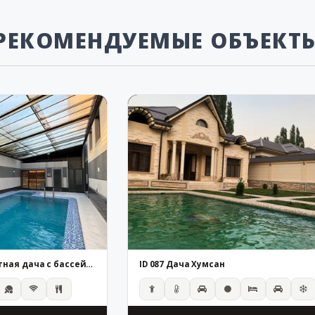
РЕКОМЕНДУЕМЫЕ ОБЪЕКТ
Аренда дачи Асрор: Уютная дача с бассейном в Каранкуле (на 10 человек)
ID 087 Дача Хумсан