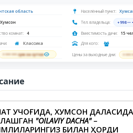
нтская область
Населённый пункт:
Хумса
Хумсон
Тел. владельца:
+998 •• •
тво комнат:
4
Вместимость дачи:
15 че
ачи:
Классика
Для кого:
Цены за выходные дни:
• ••• ••• сум за сутки
• •••
сание
ИАТ ҚУЧОҒИДА, ХУМСОН ДАЛАСИД
ЛАШГАН
"OILAVIY DACHA"
–
ИМЛИЛАРИНГИЗ БИЛАН ҲОРДИҚ