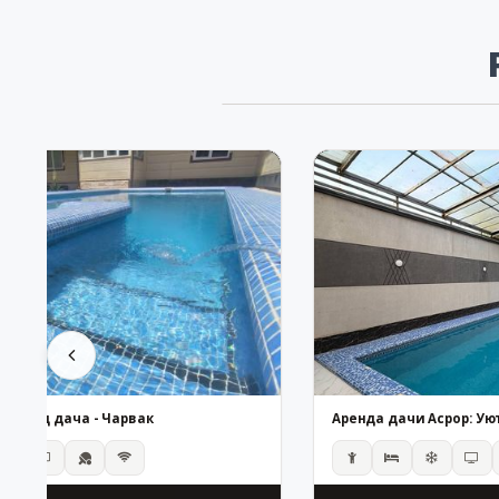
Мансард дача - Чарвак