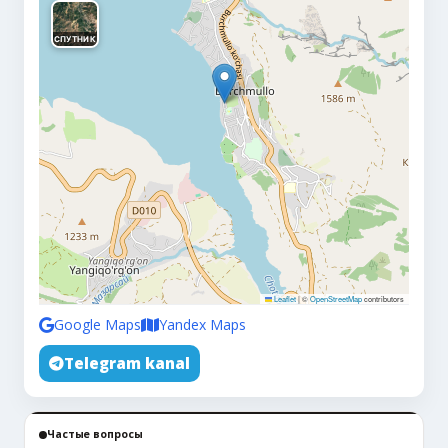
СПУТНИК
Leaflet
|
©
OpenStreetMap
contributors
Google Maps
Yandex Maps
Telegram kanal
Частые вопросы