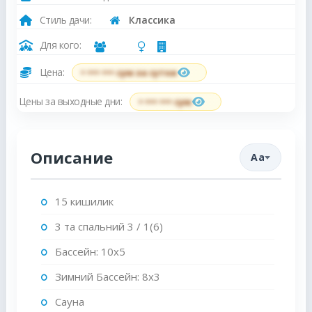
Стиль дачи:
Классика
Для кого:
Цена:
• ••• ••• сум за сутки
Цены за выходные дни:
• ••• ••• сум
Описание
Aa
15 кишилик
3 та спальний 3 / 1(6)
Бассейн: 10x5
Зимний Бассейн: 8x3
Сауна