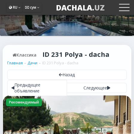
DACHALA.
UZ
RU
сум
ID 231 Polya - dacha
Классика
Главная
Дачи
ID 231 Polya - dacha
Назад
Предыдущее
Следующее
объявление
Рекомендуемый