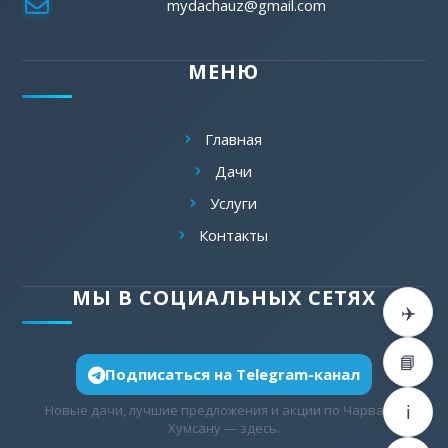
mydachauz@gmail.com
МЕНЮ
Главная
Дачи
Услуги
Контакты
МЫ В СОЦИАЛЬНЫХ СЕТЯХ
✈️
📘
Подписаться на Telegram-канал
ℹ️
Новые дачи, лучшие предложения и акции по Чарваку/
Хумсану — здесь.