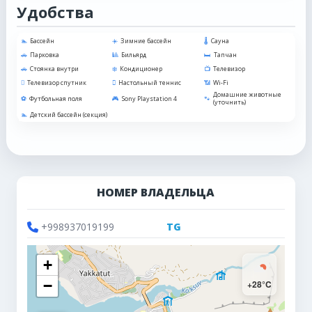
Удобства
Бассейн
Зимние бассейн
Сауна
Парковка
Бильярд
Тапчан
Стоянка внутри
Кондиционер
Телевизор
Телевизор спутник
Настольный теннис
Wi-Fi
Домашние животные
Футбольная поля
Sony Playstation 4
(уточнить)
Детский бассейн (секция)
НОМЕР ВЛАДЕЛЬЦА
+998937019199
TG
+
−
+28°C