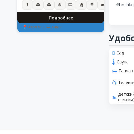
#bochla
Подробнее
Чарвак
|
3
•
8
Удоб
Сад
Сауна
Тапчан
Телеви
Детски
(секция