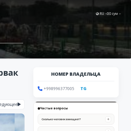
RU
сум
арвак
НОМЕР ВЛАДЕЛЬЦА
+998996377005
TG
едующее
Частые вопросы
Сколько человек вмещает?