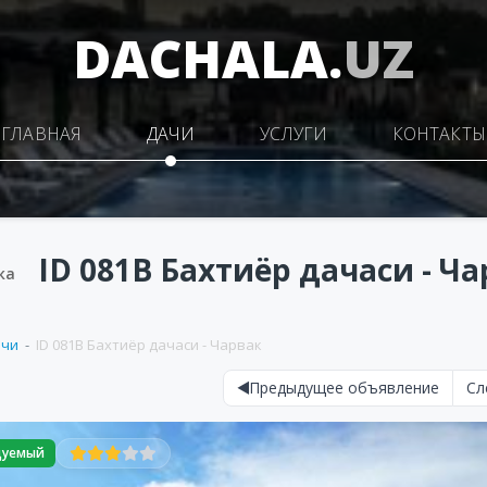
DACHALA.
UZ
ГЛАВНАЯ
ДАЧИ
УСЛУГИ
КОНТАКТЫ
ID 081B Бахтиёр дачаси - Ч
ка
ачи
ID 081B Бахтиёр дачаси - Чарвак
Предыдущее объявление
Сл
дуемый