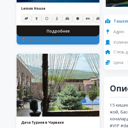
Lemon House
Ташке
Подробнее
Адрес:
Чарвак
|
17
•
50
Количес
Стиль д
Цена:
Опи
15 кишил
жой, Бас
хоналар
Дача Тураев в Чарваке
#VIP #da