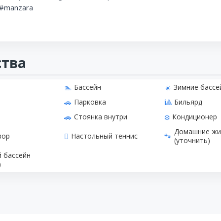
 #manzara
ства
Бассейн
Зимние бассе
Парковка
Бильярд
Стоянка внутри
Кондиционер
Домашние жи
зор
Настольный теннис
(уточнить)
й бассейн
)