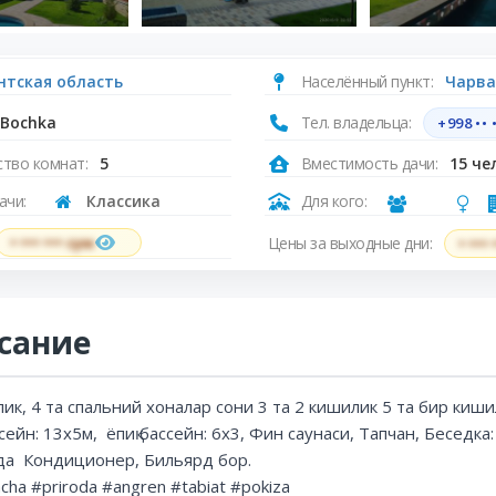
нтская область
Населённый пункт:
Чарва
Bochka
Тел. владельца:
+998 •• •
тво комнат:
5
Вместимость дачи:
15 че
ачи:
Классика
Для кого:
Цены за выходные дни:
• ••• ••• сум
• •••
сание
ик, 4 та спальний хоналар сони 3 та 2 кишилик 5 та бир киш
сейн: 13х5м, ёпиқ бассейн: 6х3, Фин саунаси, Тапчан, Беседка:
да Кондиционер, Бильярд бор.
cha #priroda #angren #tabiat #pokiza