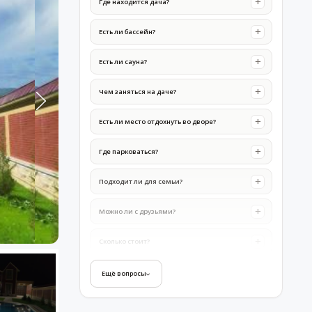
Где находится дача?
Есть ли бассейн?
Есть ли сауна?
Чем заняться на даче?
Есть ли место отдохнуть во дворе?
Где парковаться?
Подходит ли для семьи?
Можно ли с друзьями?
Сколько стоит?
Как забронировать?
Ещё вопросы