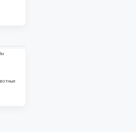
йн
вотные