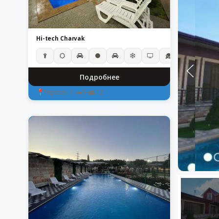
Hi-tech Charvak
Подробнее
Чарвак
|
6
•
12