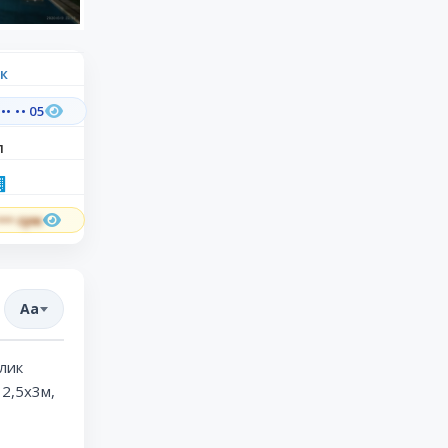
к
•• •• 05
л
 ••• сум
Aa
илик
 2,5х3м,