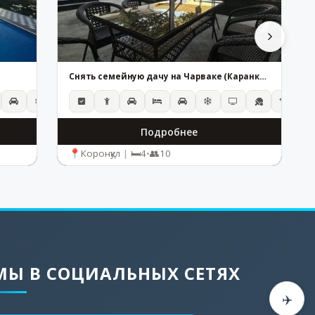
Снять семейную дачу на Чарваке (Каранкуль) — Цены и фото | Dachala.uz
Подробнее
Коронқул
|
4
•
10
МЫ В СОЦИАЛЬНЫХ СЕТЯХ
✈️