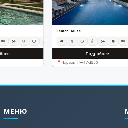
Lemon House
бнее
Подробнее
Чарвак
|
17
•
50
МЕНЮ