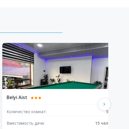
Belyi Aist
I
Количество комнат:
5
К
Вместимость дачи:
15 чел
В