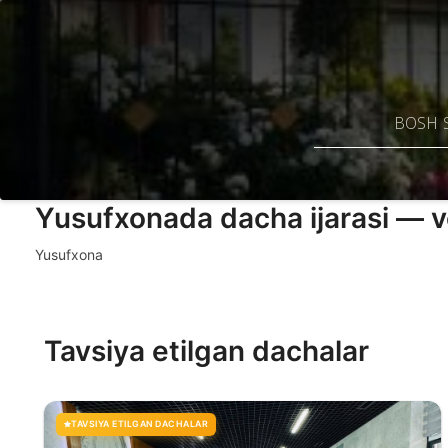
BOSH 
Yusufxonada dacha ijarasi — v
Yusufxona
Tavsiya etilgan dachalar
TAVSIYA ETILGAN DACHALAR