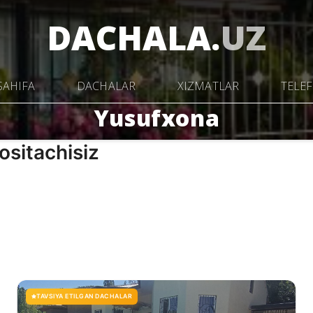
DACHALA.
UZ
SAHIFA
DACHALAR
XIZMATLAR
TELE
Yusufxona
ositachisiz
TAVSIYA ETILGAN DACHALAR