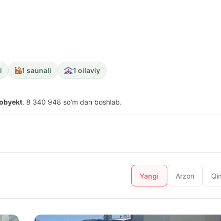
i
1 saunali
1 oilaviy
 obyekt
, 8 340 948 so'm dan boshlab.
Yangi
Arzon
Qi