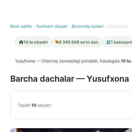
Bosh sahifa
Toshkent viloyati
Boʻstonliq tumani
Yusufxona
10 ta obyekt
8 340 948 so'm dan
1 basseynl
Yusufxona — Chorvoq zonasidagi yo‘nalish. Katalogda
10 ta
Barcha dachalar — Yusufxona
Topildi
10
obyekt