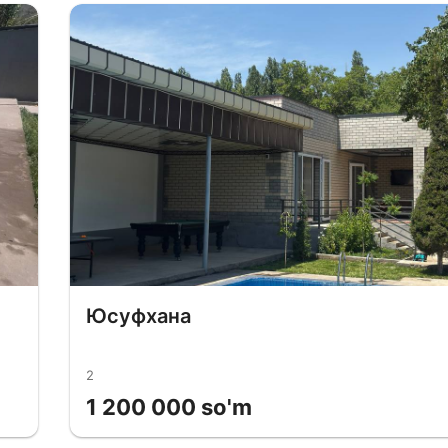
Юсуфхана
2
1 200 000 so'm