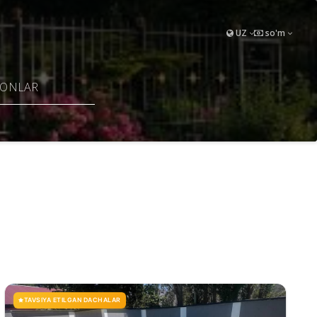
UZ
so'm
FONLAR
TAVSIYA ETILGAN DACHALAR