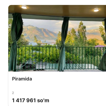
Piramida
2
1 417 961 so'm