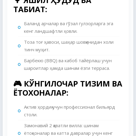
🌳
ЯШИЛ ҲУДУД ВА
ТАБИАТ:
Баланд арчалар ва гўзал гулзорларга эга
кенг ландшафтли ҳовли.
Тоза тоғ ҳавоси, шаҳар шовқинидан холи
тинч муҳит.
Барбекю (BBQ) ва кабоб тайёрлаш учун
шароитлар ҳамда шинам ёзги терраса.
🎮
КЎНГИЛОЧАР ТИЗИМ ВА
ЁТОҚХОНАЛАР:
Актив ҳордиқ учун профессионал бильярд
столи.
Замонавий 2 қаватли вилла: шинам
ётоқхоналар ва катта давралар учун кенг