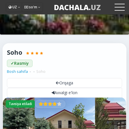
DACHALA.
UZ
UZ
so'm
Soho
✓
Rasmiy
Bosh sahifa
Soho
Orqaga
Avvalgi e'lon
Tavsiya etiladi