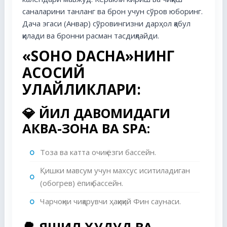
саналарини танланг ва брон учун сўров юборинг.
Дача эгаси (Анвар) сўровингизни дарҳол қабул
қилади ва бронни расман тасдиқлайди.
«SOHO DACHA»НИНГ
АСОСИЙ
ҚУЛАЙЛИКЛАРИ:
💎
ЙИЛ ДАВОМИДАГИ
АКВА-ЗОНА ВА SPA:
Тоза ва катта очиқ ёзги бассейн.
Қишки мавсум учун махсус иситиладиган
(обогрев) ёпиқ бассейн.
Чарчоқни чиқарувчи ҳақиқий Фин саунаси.