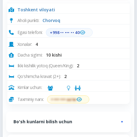
Toshkent viloyati
Aholi punkti:
Chorvoq
Egasi telefoni:
+998 •• ••• •• 40
Xonalar:
4
Dacha sig'imi:
10 kishi
Ikki kishilik yotoq (Queen/King):
2
Qo'shimcha kravat (2+):
2
Kimlar uchun:
Taxminiy narx:
• ••• ••• so'm
Bo'sh kunlarni bilish uchun