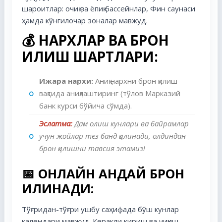
шароитлар: очиқ ва ёпиқ бассейнлар, Фин саунаси
ҳамда кўнгилочар зоналар мавжуд.
💰
НАРХЛАР ВА БРОН
ҚИЛИШ ШАРТЛАРИ:
Ижара нархи:
Аниқ нархни брон қилиш
вақтида аниқлаштиринг (тўлов Марказий
банк курси бўйича сўмда).
Эслатма:
Дам олиш кунлари ва байрамлар
учун жойлар тез банд қилинади, олдиндан
брон қилишни тавсия этамиз!
📅
ОНЛАЙН ҚАНДАЙ БРОН
ҚИЛИНАДИ:
Тўғридан-тўғри ушбу саҳифада бўш кунлар
календари мавжуд. Керакли кириш ва чиқиш