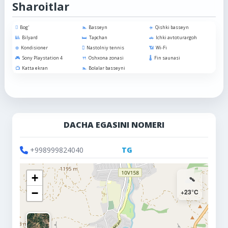
Sharoitlar
Bog'
Basseyn
Qishki basseyn
Bilyard
Tapchan
Ichki avtoturargoh
Kondisioner
Nastolniy tennis
Wi‑Fi
Sony Playstation 4
Oshxona zonasi
Fin saunasi
Katta ekran
Bolalar basseyni
DACHA EGASINI NOMERI
+998999824040
TG
+
−
+23°C