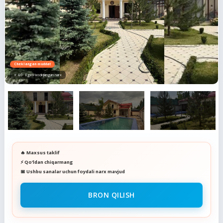
Cheklangan muddat
⭐ 4.0 · Egasi tasdiqlangan narx
🔥 Maxsus taklif
⚡ Qo‘ldan chiqarmang
📅 Ushbu sanalar uchun foydali narx mavjud
BRON QILISH