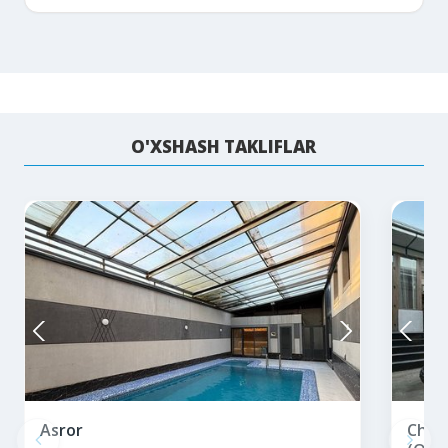
Qanday bron qilaman?
O'XSHASH TAKLIFLAR
Asror
Chorv