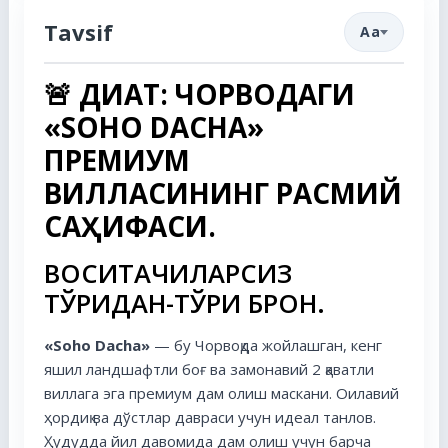
Tavsif
Aa
🚨
ДИҚҚАТ: ЧОРВОҚДАГИ
«SOHO DACHA»
ПРЕМИУМ
ВИЛЛАСИНИНГ РАСМИЙ
САҲИФАСИ.
ВОСИТАЧИЛАРСИЗ
ТЎҒРИДАН-ТЎҒРИ БРОН.
«Soho Dacha»
— бу Чорвоқда жойлашган, кенг
яшил ландшафтли боғ ва замонавий 2 қаватли
виллага эга премиум дам олиш маскани. Оилавий
ҳордиқ ва дўстлар давраси учун идеал танлов.
Ҳудудда йил давомида дам олиш учун барча