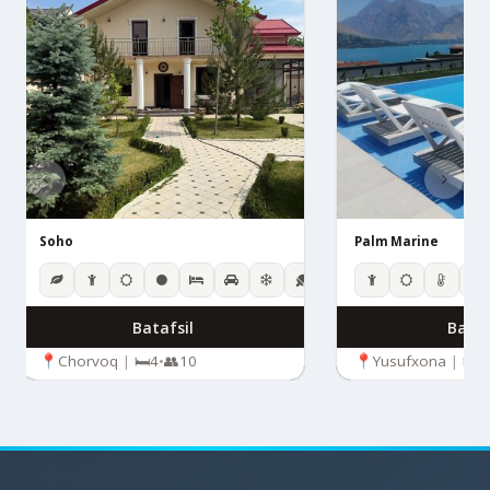
Soho
Palm Marine
Batafsil
Bataf
Chorvoq
|
4
•
10
Yusufxona
|
6