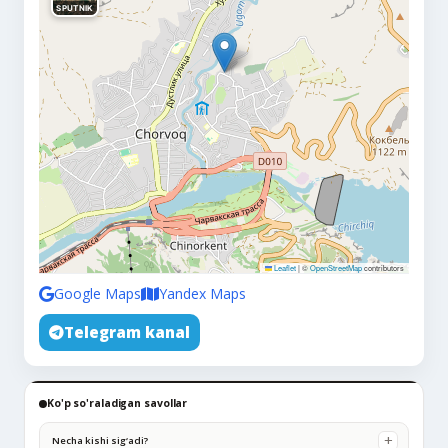
SPUTNIK
Leaflet
|
©
OpenStreetMap
contributors
Google Maps
Yandex Maps
Telegram kanal
Ko'p so'raladigan savollar
Necha kishi sig‘adi?