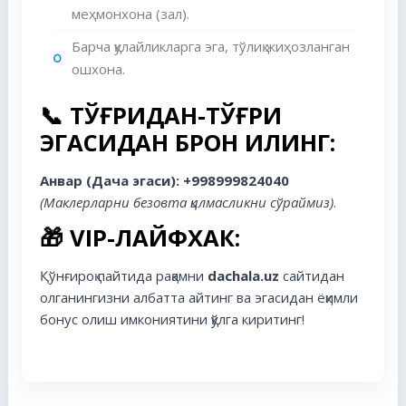
меҳмонхона (зал).
Барча қулайликларга эга, тўлиқ жиҳозланган
ошхона.
📞
ТЎҒРИДАН-ТЎҒРИ
ЭГАСИДАН БРОН ҚИЛИНГ:
Анвар (Дача эгаси): +998999824040
(Маклерларни безовта қилмасликни сўраймиз)
.
🎁
VIP-ЛАЙФХАК:
Қўнғироқ пайтида рақамни
dachala.uz
сайтидан
олганингизни албатта айтинг ва эгасидан ёқимли
бонус олиш имкониятини қўлга киритинг!