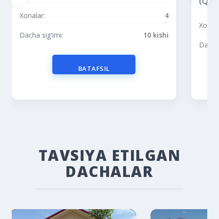
(Qoro
Xonalar:
4
Xonala
Dacha sig'imi:
10 kishi
Dacha 
BATAFSIL
TAVSIYA ETILGAN
DACHALAR