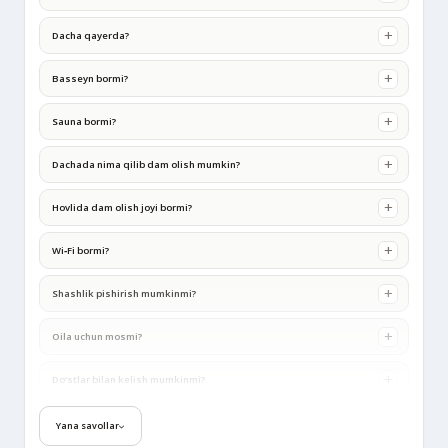
Dacha qayerda?
Basseyn bormi?
Sauna bormi?
Dachada nima qilib dam olish mumkin?
Hovlida dam olish joyi bormi?
Wi‑Fi bormi?
Shashlik pishirish mumkinmi?
Oila uchun mosmi?
Do‘stlar bilan kelish mumkinmi?
Narxi qancha?
Yana savollar