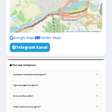
Leaflet
|
©
OpenStreetMap
contributors
Google Maps
Yandex Maps
Telegram kanal
Частые вопросы
Сколько человек вмещает?
Где находится дача?
Есть ли бассейн?
Чем заняться на даче?