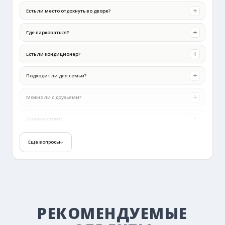
Есть ли место отдохнуть во дворе?
Где парковаться?
Есть ли кондиционер?
Подходит ли для семьи?
Можно ли с друзьями?
Сколько стоит?
Как забронировать?
Ещё вопросы
РЕКОМЕНДУЕМЫЕ