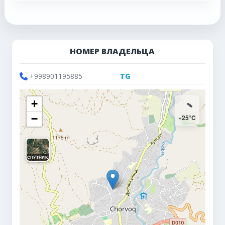
НОМЕР ВЛАДЕЛЬЦА
+998901195885
TG
+
−
+25°C
СПУТНИК