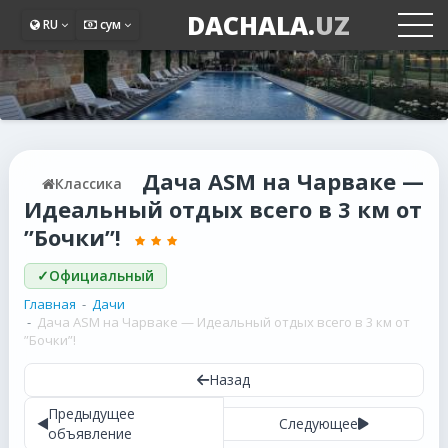
DACHALA.
UZ
RU
сум
Дача ASM на Чарваке —
Классика
Идеальный отдых всего в 3 км от
”Бочки”!
✓
Официальный
Главная
Дачи
Дача ASM на Чарваке — Идеальный отдых всего в 3 км от
”Бочки”!
Назад
Предыдущее
Следующее
объявление