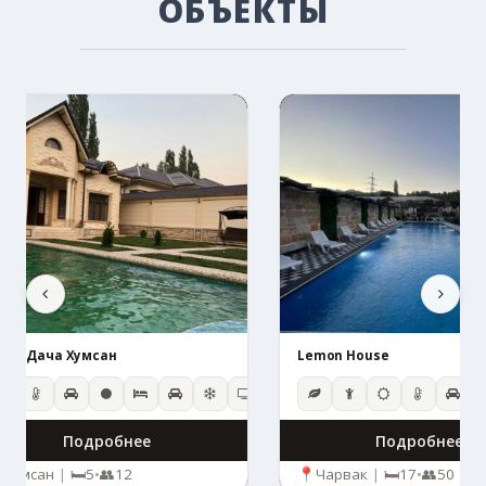
ОБЪЕКТЫ
 087 Дача Хумсан
Lemon House
Подробнее
Подробнее
Хумсан
|
5
•
12
Чарвак
|
17
•
50