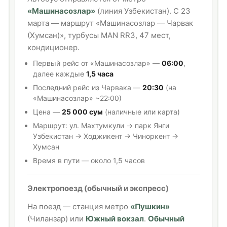
«Машинасозлар»
(линия Узбекистан). С 23
марта — маршрут «Машинасозлар — Чарвак
(Хумсан)», турбусы MAN RR3, 47 мест,
кондиционер.
Первый рейс от «Машинасозлар» —
06:00
,
далее каждые
1,5 часа
Последний рейс из Чарвака —
20:30
(на
«Машинасозлар» ~22:00)
Цена —
25 000 сум
(наличные или карта)
Маршрут: ул. Махтумкули → парк Янги
Узбекистан → Ходжикент → Чиноркент →
Хумсан
Время в пути — около 1,5 часов
Электропоезд (обычный и экспресс)
На поезд — станция метро
«Пушкин»
(Чиланзар) или
Южный вокзал
.
Обычный