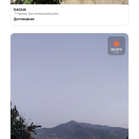
DACHA
📍
Чарвак, Бостанлыкский район
Договорная
32/32°C
ясно