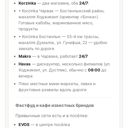
Korzinka
— два магазина, оба
24/7
:
• Korzinka Чарвак — Бостанлыкский район,
махалля Ходжикент (ориентир «Бочка»).
Готовые кабобы, маринованное мясо,
продукты
• Korzinka Бостанлык — 55-й км трассы,
махалля Думалок, ул. Гунафша, 22 — удобно
заехать по дороге
Makro
— в Чарваке, работает
24/7
Havas
— дискаунтер, несколько филиалов (ул.
Ходжикент, ул. Дустлик), обычно с
08:00
до
вечера
Плюс местные мини-маркеты, лавки и
фруктовые развалы вдоль дороги
Фастфуд и кафе известных брендов
Привычные сети есть и в посёлке:
EVOS
— в центре посёлка