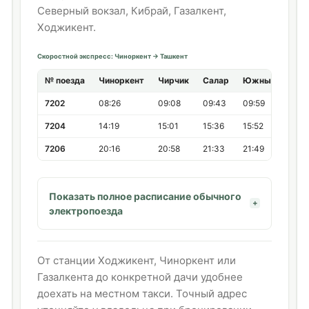
Северный вокзал, Кибрай, Газалкент,
Ходжикент.
Скоростной экспресс: Чиноркент → Ташкент
№ поезда
Чиноркент
Чирчик
Салар
Южный вокзал
7202
08:26
09:08
09:43
09:59
7204
14:19
15:01
15:36
15:52
7206
20:16
20:58
21:33
21:49
Показать полное расписание обычного
электропоезда
От станции Ходжикент, Чиноркент или
Газалкента до конкретной дачи удобнее
доехать на местном такси. Точный адрес