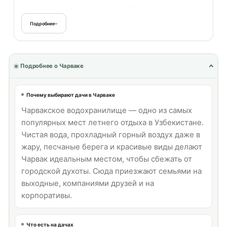
Что такое «Бочка» и как это связано с Чарваком?
Подробнее
Есть ли дачи с сауной или хаммамом?
Какая дача подойдёт для компании друзей?
Подробнее о Чарваке
Почему выбирают дачи в Чарваке
Чарвакское водохранилище — одно из самых
популярных мест летнего отдыха в Узбекистане.
Чистая вода, прохладный горный воздух даже в
жару, песчаные берега и красивые виды делают
Чарвак идеальным местом, чтобы сбежать от
городской духоты. Сюда приезжают семьями на
выходные, компаниями друзей и на
корпоративы.
Что есть на дачах