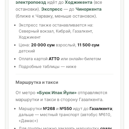
электропоезд
идёт до
Ходжикента
(все
остановки).
Экспресс
— до
Чиноркента
(ближе к Чарваку, меньше остановок).
Экспресс также останавливается на:
Северный вокзал, Кибрай, Газалкент,
Ходжикент
Цена:
20 000 сум
взрослый,
11 500 сум
детский
Оплата картой
ATTO
или онлайн-билетом
Подробные таблицы — ниже
Маршрутка и такси
От метро
«Буюк Ипак Йули»
отправляются
маршрутки и такси в сторону Газалкента.
Маршрутки
№268
и
№550
идут до
Газалкента
;
дальше — местный транспорт (автобус №610,
«Дамас»)
Для группы можно заказать маршрутку
сразу