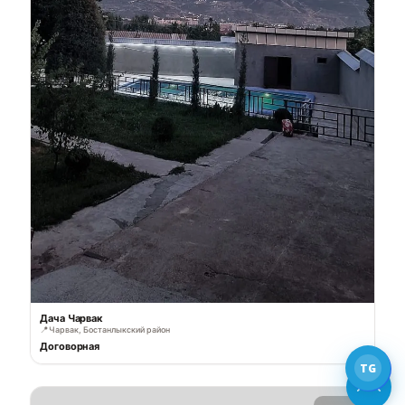
Дача Чарвак
📍
Чарвак, Бостанлыкский район
Договорная
TG