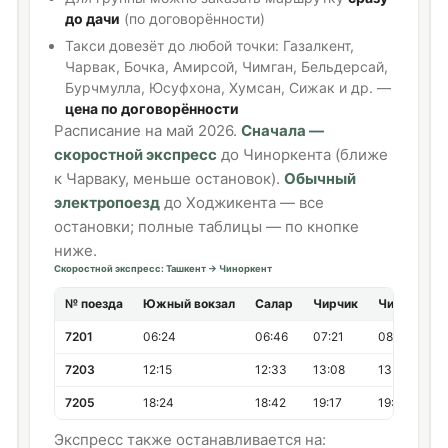
до дачи
(по договорённости)
Такси довезёт до любой точки: Газалкент,
Чарвак, Бочка, Амирсой, Чимган, Бельдерсай,
Бурчмулла, Юсуфхона, Хумсан, Сижак и др. —
цена по договорённости
Расписание на май 2026.
Сначала —
скоростной экспресс
до Чиноркента (ближе
к Чарваку, меньше остановок).
Обычный
электропоезд
до Ходжикента — все
остановки; полные таблицы — по кнопке
ниже.
Скоростной экспресс: Ташкент → Чиноркент
№ поезда
Южный вокзал
Салар
Чирчик
Чиноркент
7201
06:24
06:46
07:21
08:01
7203
12:15
12:33
13:08
13:48
7205
18:24
18:42
19:17
19:56
Экспресс также останавливается на: