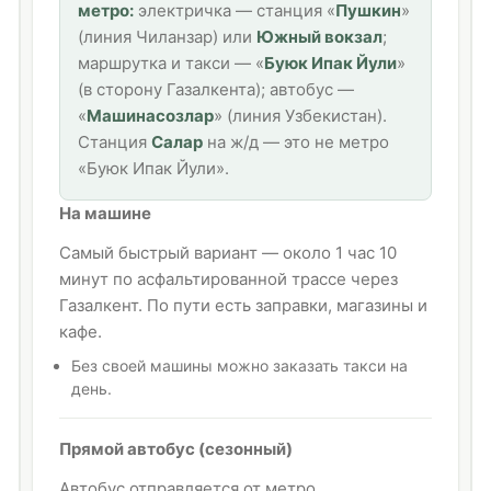
метро:
электричка — станция «
Пушкин
»
(линия Чиланзар) или
Южный вокзал
;
маршрутка и такси — «
Буюк Ипак Йули
»
(в сторону Газалкента); автобус —
«
Машинасозлар
» (линия Узбекистан).
Станция
Салар
на ж/д — это не метро
«Буюк Ипак Йули».
На машине
Самый быстрый вариант — около 1 час 10
минут по асфальтированной трассе через
Газалкент. По пути есть заправки, магазины и
кафе.
Без своей машины можно заказать такси на
день.
Прямой автобус (сезонный)
Автобус отправляется от метро