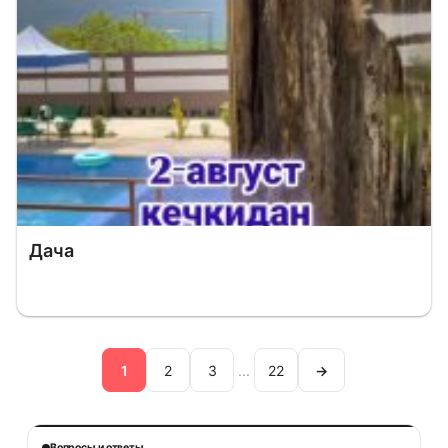
Дача
1
2
3
...
22
→
Вопросы и ответы