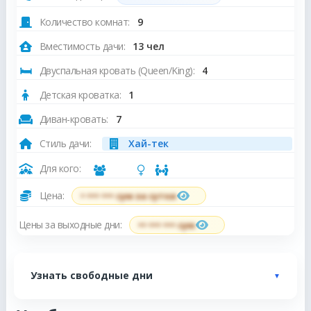
Количество комнат:
9
Вместимость дачи:
13 чел
Двуспальная кровать (Queen/King):
4
Детская кроватка:
1
Диван-кровать:
7
Стиль дачи:
Хай-тек
Для кого:
Цена:
• ••• ••• сум за сутки
Цены за выходные дни:
•• ••• ••• сум
Узнать свободные дни