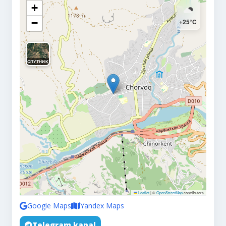
+
−
+25°C
СПУТНИК
Leaflet
|
©
OpenStreetMap
contributors
Google Maps
Yandex Maps
Telegram kanal