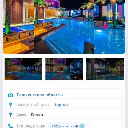
Ташкентская область
Населённый пункт:
Чарвак
Адрес:
Бочка
Тел. владельца:
+998 •• ••• •• 46