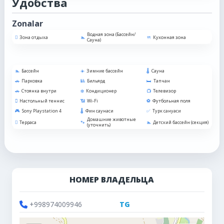
Удобства
Zonalar
Водная зона (Бассейн/
Зона отдыха
Кухонная зона
Сауна)
Бассейн
Зимние бассейн
Сауна
Парковка
Бильярд
Тапчан
Стоянка внутри
Кондиционер
Телевизор
Настольный теннис
Wi-Fi
Футбольная поля
Sony Playstation 4
Фин саунаси
Турк сануаси
Домашние животные
Терраса
Детский бассейн (секция)
(уточнить)
НОМЕР ВЛАДЕЛЬЦА
+998974009946
TG