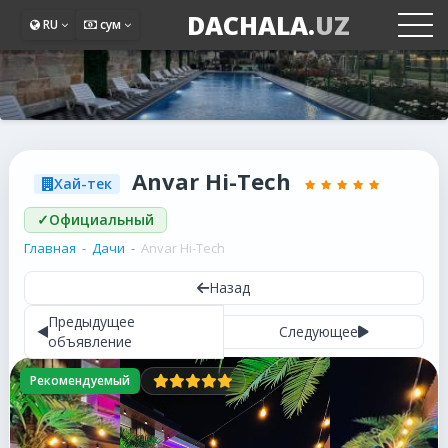
DACHALA.
UZ
RU
сум
Anvar Hi-Tech
Хай-тек
✓
Официальный
Главная
Дачи
Anvar Hi-Tech
Назад
Предыдущее
Следующее
объявление
Рекомендуемый