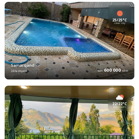
25/25°C
clear sky
Samarqand
600 000
24 ta obyekt
dan
so'm
22/22°C
few clouds