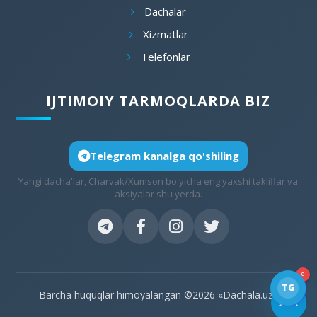
Dachalar
Xizmatlar
Telefonlar
IJTIMOIY TARMOQLARDA BIZ
Telegram kanalga qo'shiling
Yangi dacha'lar, Charvak/Xumson bo'yicha eng yaxshi takliflar va
aksiyalar shu yerda.
0
TG
Barcha huquqlar himoyalangan ©2026 «Dachala.uz»