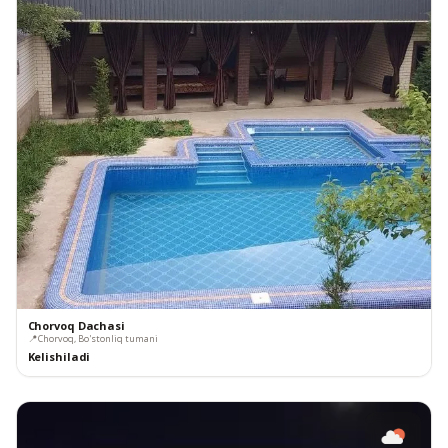
Chorvoq Dachasi
📍
Chorvoq, Bo'stonliq tumani
Kelishiladi