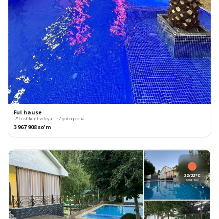
Ful hause
📍
Toshkent viloyati · 2 yotoqxona
3 967 908 so'm
22/22°C
clear sky