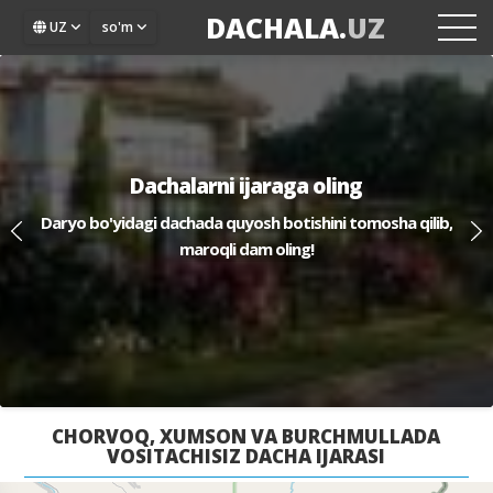
DACHALA.
UZ
UZ
so'm
Dachalarni ijaraga oling
Dachalarni ijaraga oling
Daryo bo'yidagi dachada quyosh botishini tomosha qilib,
Daryo bo'yidagi dachada quyosh botishini tomosha qilib,
maroqli dam oling!
maroqli dam oling!
CHORVOQ, XUMSON VA BURCHMULLADA
VOSITACHISIZ DACHA IJARASI