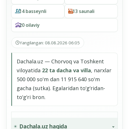
14 basseynli
13 saunali
20 oilaviy
Yangilangan: 08.08.2026 06:05
Dachala.uz — Chorvoq va Toshkent
viloyatida
22 ta dacha va villa
, narxlar
500 000 so'm dan 11 915 640 so'm
gacha (sutka). Egalaridan to‘g‘ridan-
to‘g‘ri bron.
Dachala.uz haqida