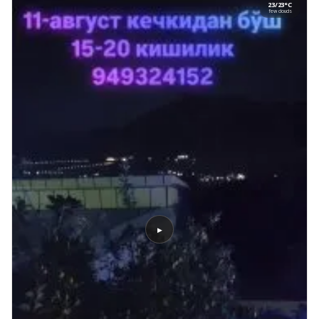
23/23°C
few clouds
▶