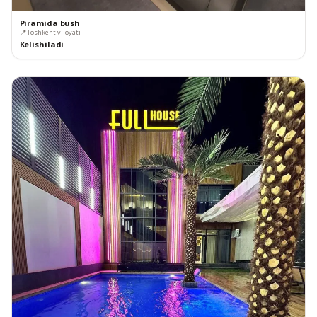
Piramida bush
📍
Toshkent viloyati
Kelishiladi