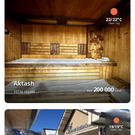
22/22°C
clear sky
Aktash
200 000
dan
so'm
137 ta obyekt
19/19°C
clear sky