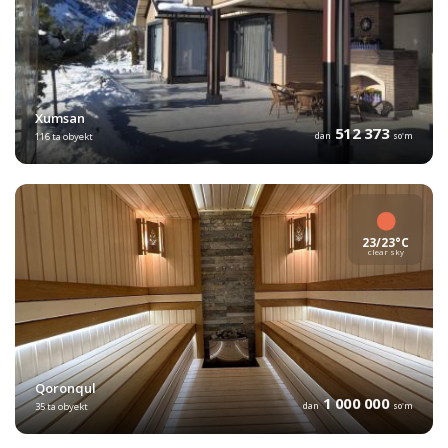
Xumsan
512 373
116 ta obyekt
dan
so'm
23/23°C
clear sky
Qoronqul
1 000 000
35 ta obyekt
dan
so'm