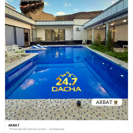
ARBAT
📍
Chorvoq, Bo'stonliq tumani · 3 yotoqxona