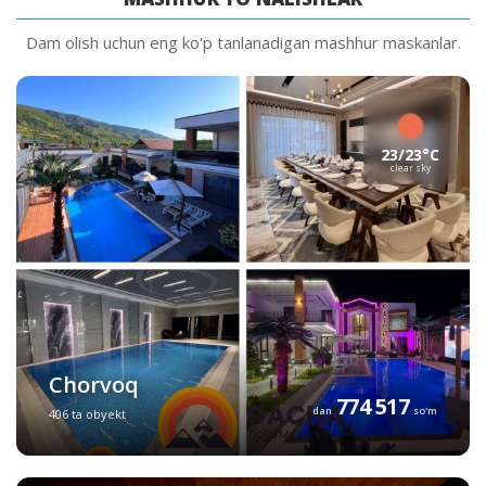
Dam olish uchun eng ko'p tanlanadigan mashhur maskanlar.
23/23°C
clear sky
Chorvoq
774 517
dan
so'm
406 ta obyekt