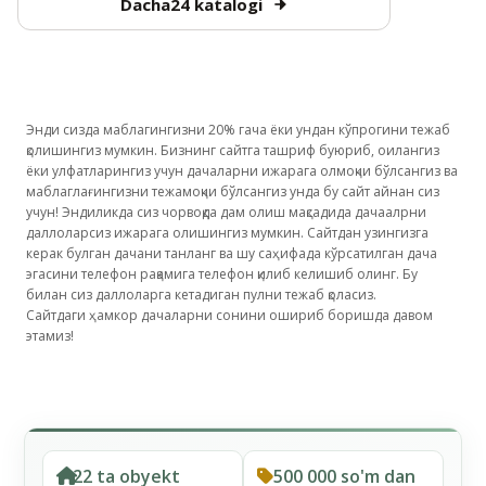
Dacha24 katalogi
Энди сизда маблагингизни 20% гача ёки ундан кўпрогини тежаб
қолишингиз мумкин. Бизнинг сайтга ташриф буюриб, оилангиз
ёки улфатларингиз учун дачаларни ижарага олмоқчи бўлсангиз ва
маблаглағингизни тежамоқчи бўлсангиз унда бу сайт айнан сиз
учун! Эндиликда сиз чорвоқда дам олиш мақсадида дачаалрни
даллоларсиз ижарага олишингиз мумкин. Сайтдан узингизга
керак булган дачани танланг ва шу саҳифада кўрсатилган дача
эгасини телефон рақамига телефон қилиб келишиб олинг. Бу
билан сиз даллоларга кетадиган пулни тежаб қоласиз.
Сайтдаги ҳамкор дачаларни сонини ошириб боришда давом
этамиз!
22 ta obyekt
500 000 so'm dan