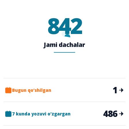
842
Jami dachalar
1
Bugun qo‘shilgan
486
7 kunda yozuvi o‘zgargan