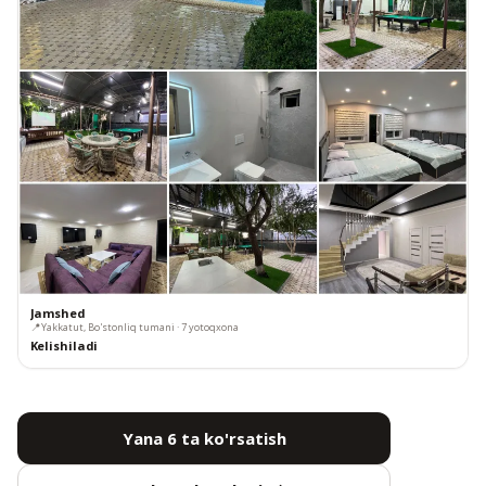
Jamshed
📍
Yakkatut, Bo'stonliq tumani · 7 yotoqxona
Kelishiladi
Yana 6 ta ko'rsatish