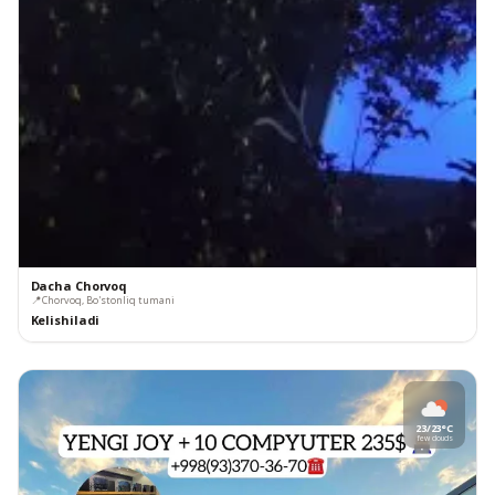
Dacha Chorvoq
📍
Chorvoq, Bo'stonliq tumani
Kelishiladi
23/23°C
few clouds