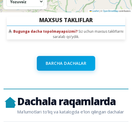
Leaflet
|
©
OpenStreetMap
contributors
Hi-tech Chorvoq
Asr
MAXSUS TAKLIFLAR
Bugun mavjud
Bug
Xona: 6
|
Odam: 12
Xo
🏝️
Bugunga dacha topolmayapsizmi?
Siz uchun maxsus takliflarni
3 000 000 so'm
Batafsil
1 
saralab qo‘ydik.
🔥 Qaynoq taklif
🔥 
Chorvoq
BARCHA DACHALAR
22/22°C
clear sky
Dachala raqamlarda
Ma’lumotlari to‘liq va katalogda e’lon qilingan dachalar