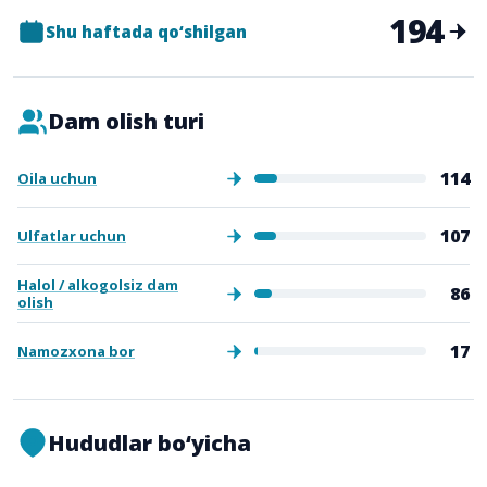
194
Shu haftada qo‘shilgan
Dam olish turi
114
Oila uchun
107
Ulfatlar uchun
Halol / alkogolsiz dam
86
olish
17
Namozxona bor
Hududlar bo‘yicha