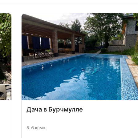
Дача в Бурчмулле
5
5 комн.