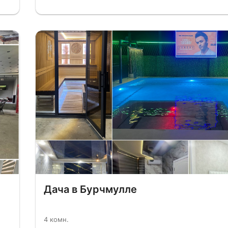
Дача в Бурчмулле
4 комн.