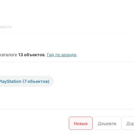
мулло
каталоге
13 объектов
.
Гид по аренде
.
PlayStation (7 объектов)
Новые
Дешевле
До