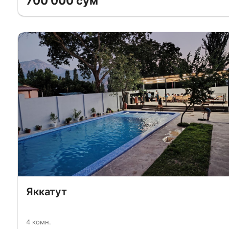
700 000 сум
Яккатут
4 комн.