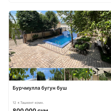
Бурчмулла бугун буш
12
г.Ташкент комн.
800 000 сум